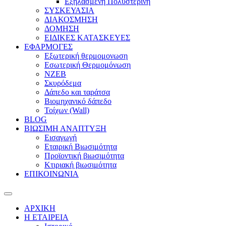
Εξηλασμένη Πολυστερίνη
ΣΥΣΚΕΥΑΣΙΑ
ΔΙΑΚΟΣΜΗΣΗ
ΔΟΜΗΣΗ
ΕΙΔΙΚΕΣ ΚΑΤΑΣΚΕΥΕΣ
ΕΦΑΡΜΟΓΕΣ
Eξωτερική θερμομονωση
Εσωτερική Θερμομόνωση
ΝΖΕΒ
Σκυρόδεμα
Δάπεδο και ταράτσα
Βιομηχανικό δάπεδο
Τοίχων (Wall)
BLOG
ΒΙΩΣΙΜΗ ΑΝΑΠΤΥΞΗ
Εισαγωγή
Εταιρική Βιωσιμότητα
Προϊοντική βιωσιμότητα
Κτιριακή βιωσιμότητα
ΕΠΙΚΟΙΝΩΝΙΑ
ΑΡΧΙΚΗ
Η ΕΤΑΙΡΕΙΑ