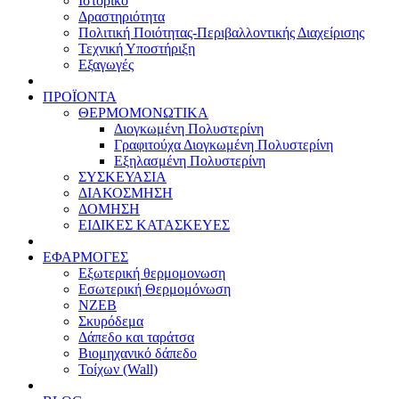
Ιστορικό
Δραστηριότητα
Πολιτική Ποιότητας-Περιβαλλοντικής Διαχείρισης
Τεχνική Υποστήριξη
Εξαγωγές
ΠΡΟΪΟΝΤΑ
ΘΕΡΜΟΜΟΝΩΤΙΚΑ
Διογκωμένη Πολυστερίνη
Γραφιτούχα Διογκωμένη Πολυστερίνη
Εξηλασμένη Πολυστερίνη
ΣΥΣΚΕΥΑΣΙΑ
ΔΙΑΚΟΣΜΗΣΗ
ΔΟΜΗΣΗ
ΕΙΔΙΚΕΣ ΚΑΤΑΣΚΕΥΕΣ
ΕΦΑΡΜΟΓΕΣ
Eξωτερική θερμομονωση
Εσωτερική Θερμομόνωση
ΝΖΕΒ
Σκυρόδεμα
Δάπεδο και ταράτσα
Βιομηχανικό δάπεδο
Τοίχων (Wall)